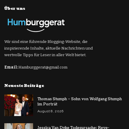
Über uns
Wir sind eine führende Blogging-Website, die
inspirierende Inhalte, aktuelle Nachrichten und
wertvolle Tipps für Leser in aller Welt bietet.
Email:
Hamburggerat@gmail.com
Neueste Beiträge
Thomas Stumph – Sohn von Wolfgang Stumph
im Porträt
August 8, 2026
Jessica Van Dyke Todesursache: Reye-