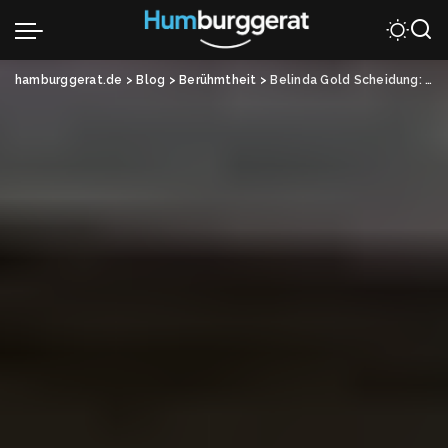
hamburggerat.de
>
Blog
>
Berühmtheit
>
Belinda Gold Scheidung: So sieht ihr Leben heute aus