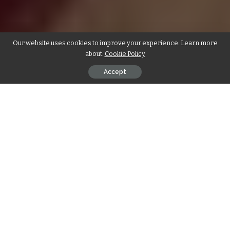
Our website uses cookies to improve your experience. Learn more
about:
Cookie Policy
Accept
Einleitung
Belinda Gold Scheidung sorgte in der Promi-Welt für großes
Aufsehen – kein Wunder, denn wenn es eine so beliebte
Persönlichkeit betrifft, ist das öffentliche Interesse enorm.
Die charmante TV-Moderatorin, die vor allem aus dem
Teleshopping-Bereich bekannt ist, hielt ihr Privatleben viele
Jahre lang eher im Hintergrund. Doch als die Nachricht ihrer
Trennung bekannt wurde, brodelte die Gerüchteküche
gewaltig. In diesem Artikel werfen wir einen genauen Blick
darauf, wer Belinda Gold ist, wie ihre Ehe begann, welche