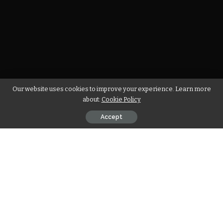
Our website uses cookies to improve your experience. Learn more
about:
Cookie Policy
Accept
Claus Scholz Millionär – sein Name steht für klugen
Unternehmergeist, gezielte Investitionen und eine
beeindruckende Karriere. Doch wer ist dieser Mann wirklich,
und wie gelang es ihm, sich an die Spitze zu arbeiten? In
diesem Artikel schauen wir uns seine Lebensgeschichte,
seine Strategien und seine wichtigsten Lektionen an.