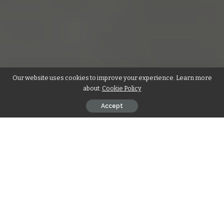
Our website uses cookies to improve your experience. Learn more
about:
Cookie Policy
Accept
Detlef Steves: Wer ist der TV-Star?
Detlef Steves, über den in jüngster Zeit vermehrt
Suchanfragen wie „Detlef Steves Ehefrau Verstorben“
kursieren, hat sich in den letzten Jahren als eine der
beliebtesten Persönlichkeiten im deutschen Fernsehen
etabliert. Der gebürtige Duisburger wurde vor allem durch
seine authentische und bodenständige Art bekannt, die ihm