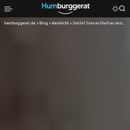
hamburggerat.de
>
Blog
>
Nachricht
>
Detlef Steves Ehefrau Verstorben – Was wirklich bekannt ist