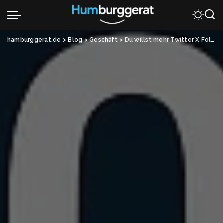
hamburggerat.de
>
Blog
>
Geschäft
>
Du willst mehr Twitter X Follower? 5 Tips vom Marketing Experten