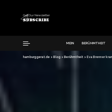
Get Our Newsletter
SUBSCRIBE
MEIN
BERÜHMTHEIT
hamburggerat.de
>
Blog
>
Berühmtheit
>
Eva Brenner kra