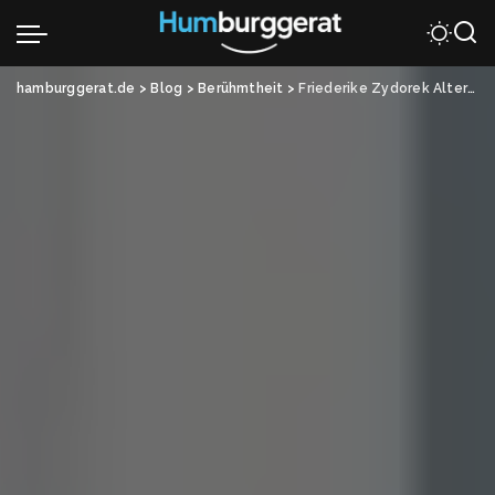
hamburggerat.de
>
Blog
>
Berühmtheit
>
Friederike Zydorek Alter – Alles, was man wissen muss