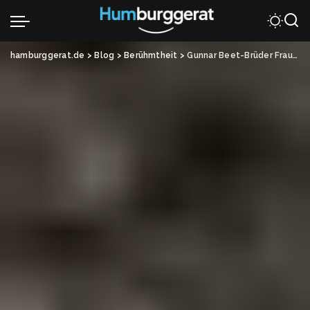
hamburggerat.de
>
Blog
>
Berühmtheit
>
Gunnar Beet-Brüder Frau tot Autounfall