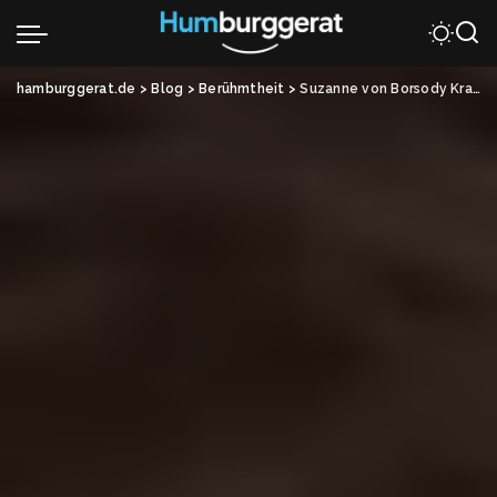
hamburggerat.de
>
Blog
>
Berühmtheit
>
Suzanne von Borsody Krankheit: Wie sie trotz allem stark bleibt