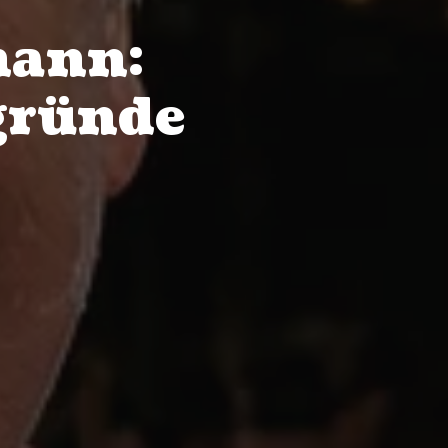
mann:
gründe