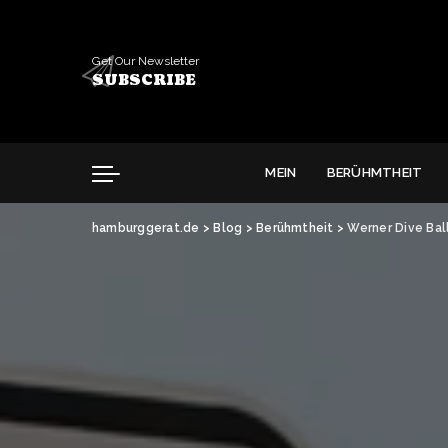
Get Our Newsletter
SUBSCRIBE
MEIN
BERÜHMTHEIT
hamburggerat.de
>
Blog
>
Berühmtheit
>
Werner Dive Bal