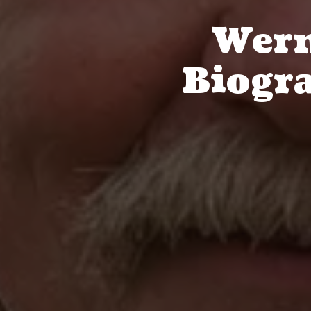
Wern
Biogr