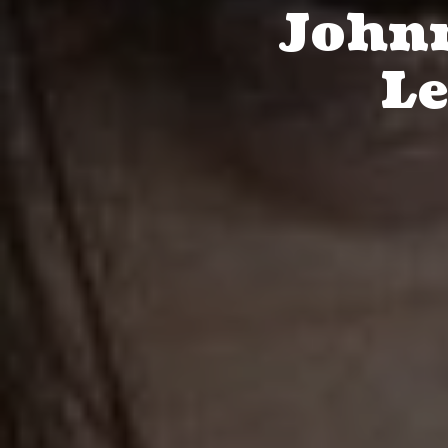
Johnn
Le