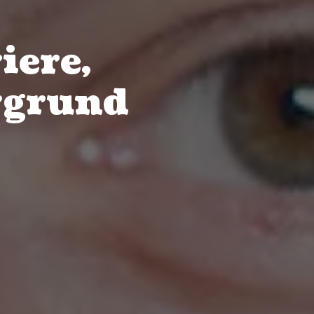
iere,
rgrund