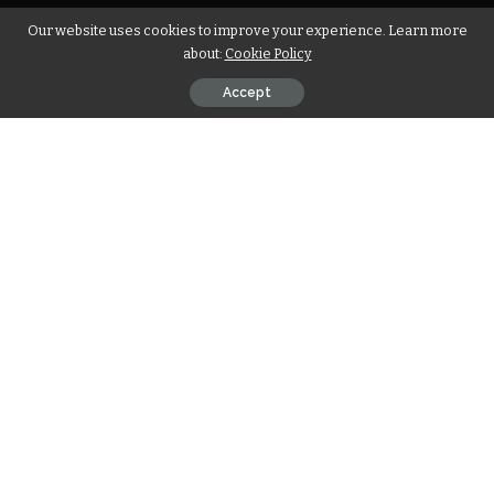
Our website uses cookies to improve your experience. Learn more
about:
Cookie Policy
Accept
Was kann man an Pfingsten
unternehmen?
Wer nach Veranstaltungen an Pfingsten sucht, findet jedes
Jahr ein vielfältiges Angebot. Das lange Wochenende bietet
den idealen Rahmen für Unternehmungen mit der Familie.
Viele Städte und Gemeinden organisieren spezielle Events
im Freien. Von Musik über Kulinarik bis hin zu Tradition ist
für jeden Geschmack etwas dabei. Die Auswahl reicht von
großen Festivals bis zu kleinen lokalen Märkten. Somit wird
das Pfingstwochenende garantiert nicht langweilig.