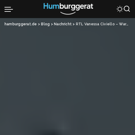
hamburggerat.de
>
Blog
>
Nachricht
>
RTL Vanessa Civiello – Warum sie ging und wer heute moderiert